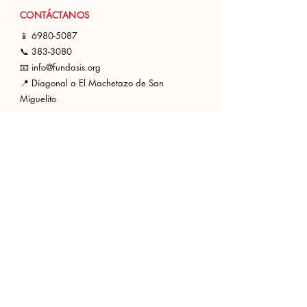
CONTÁCTANOS
📱 6980-508
7
📞
383-3080
📧 info@fundasis.org
📍 Diagonal a El Machetazo de San
Miguelito
SÍGUENOS EN LAS REDES
ÚNETE A NUESTRO NEWSLETTER PARA
ENTERARTE DE NUESTROS EVENTOS Y
NOTICIAS DE LO QUE HEMOS LOGRADO