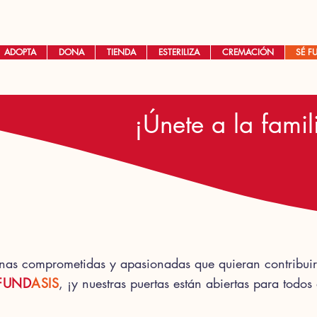
ADOPTA
DONA
TIENDA
ESTERILIZA
CREMACIÓN
SÉ F
¡Únete a la fam
onas
comprometidas y apasionadas que quieran
contribui
FUND
ASIS
, ¡y nuestras puertas están
abiertas para todos