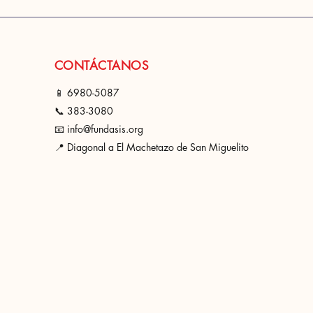
CONTÁCTANOS
📱 6980-508
7
📞 383-3080
📧 info@fundasis.org
📍 Diagonal a El Machetazo de San Miguelito