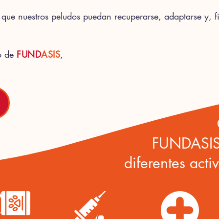
que nuestros peludos puedan recuperarse, adaptarse y, f
io de
FUND
ASIS
,
:
FUNDASIS,
diferentes acti