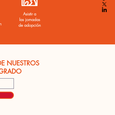
Asistir a
las jornadas
n
de adopción
DE NUESTROS
OGRADO