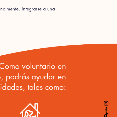
inalmente, integrarse a una
Como voluntario en
 podrás ayudar en
vidades, tales como: