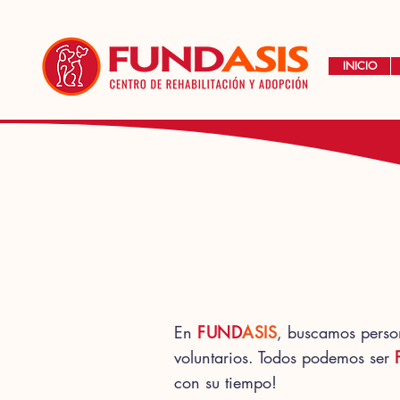
INICIO
En
FUND
ASIS
, buscamos pers
voluntarios. T
odos podemos ser
con su tiempo!