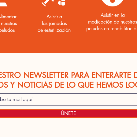
Asistir en la
limentar
Asistir a
medicación de nuestros
 nuestros
las jornadas
peludos
en rehabilitació
peludos
de esterilización
ESTRO NEWSLETTER PARA ENTERARTE 
OS Y NOTICIAS DE LO QUE HEMOS L
ÚNETE