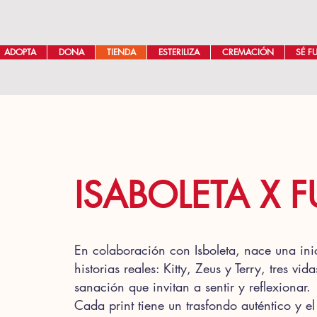
ADOPTA
DONA
TIENDA
ESTERILIZA
CREMACIÓN
SÉ F
ISABOLETA X 
En colaboración con Isboleta, nace una inic
historias reales: Kitty, Zeus y Terry, tres v
sanación que invitan a sentir y reflexionar.
Cada print tiene un trasfondo auténtico y 