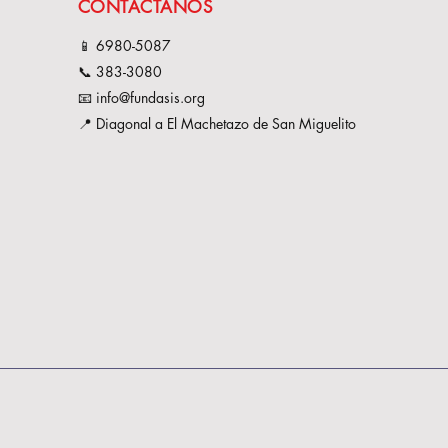
CONTÁCTANOS
📱 6980-508
7
📞 383-3080
📧 info@fundasis.org
📍 Diagonal a El Machetazo de San Miguelito