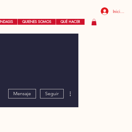
Iniciar ses
UNDASIS
QUIENES SOMOS
QUÉ HACER
Más acciones
Mensaje
Seguir