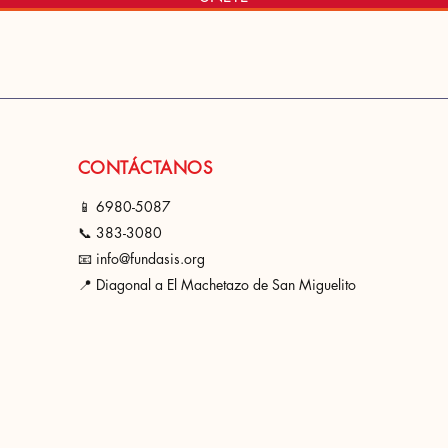
CONTÁCTANOS
📱 6980-508
7
📞 383-3080
📧 info@fundasis.org
📍 Diagonal a El Machetazo de San Miguelito