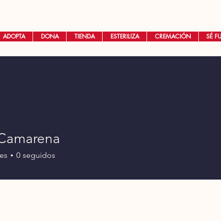
ADOPTA
DONA
TIENDA
ESTERILIZA
CREMACIÓN
SÉ F
 Camarena
es
0
seguidos