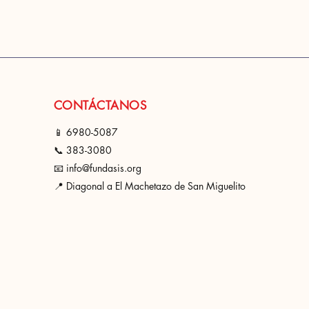
CONTÁCTANOS
📱 6980-508
7
📞 383-3080
📧 info@fundasis.org
📍 Diagonal a El Machetazo de San Miguelito