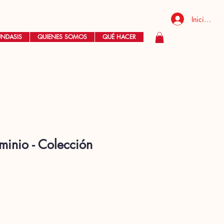
Iniciar ses
UNDASIS
QUIENES SOMOS
QUÉ HACER
minio - Colección
recio